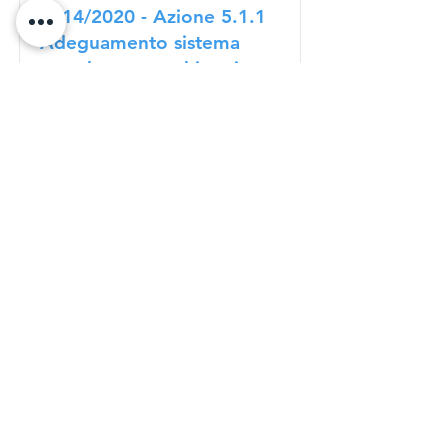
2014/2020 - Azione 5.1.1
Adeguamento sistema
raccolte acque chiare in
località "Vallagati"
Adeguamento sistema raccolte
acque chiare in località "Vallagati"
Read More