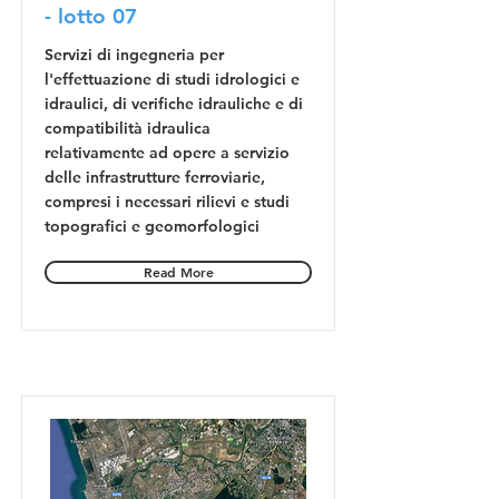
- lotto 07
Servizi di ingegneria per
l'effettuazione di studi idrologici e
idraulici, di verifiche idrauliche e di
compatibilità idraulica
relativamente ad opere a servizio
delle infrastrutture ferroviarie,
compresi i necessari rilievi e studi
topografici e geomorfologici
Read More