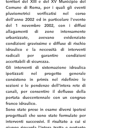
territori del XIII e del XV Municipio del 
Comune di Roma, per i quali gli eventi 
pluviometrici verificatisi nel corso 
dell'anno 2002 ed in particolare l'evento 
del 1 novembre 2002, con i diffusi 
allagamenti di zone intensamente 
urbanizzate, avevano evidenziato 
condizioni gravissime e diffuse di rischio 
idraulico e la necessità di interventi 
radicali per garantire condizioni 
accettabili di sicurezza.
Gli interventi di sistemazione idraulica 
ipotizzati nel progetto generale 
consistono in primis nel ridefinire le 
sezioni e le pendenze dell’intera rete di 
canali, per consentire il deflusso della 
portata duecentennale con un congruo 
franco idraulico.
Sono state prese in esame diversi ipotesi 
progettuali che sono state formulate per 
interventi successivi. Il risultato a cui si 
giunge riguarda l'intera tratta e pertanto 