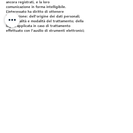
ancora registrati, e la loro
comunicazione in forma intelligibile.
L’interessato ha diritto di ottenere
l’indicazione: dell’origine dei dati personali;
delle finalità e modalità del trattamento; della
logica applicata in caso di trattamento
effettuato con l’ausilio di strumenti elettronici;
degli estremi identificativi del titolare del
trattamento, del responsabile e del
rappresentante designato ai sensi dell’art. 5
comma 2; dei soggetti o delle categorie di
soggetti ai quali i dati personali possono essere
comunicati o che possono venirne a conoscenza
in qualità di rappresentante designato nel
territorio dello Stato, di responsabili o
incaricati. L’interessato ha diritto di ottenere:
l’aggiornamento, la rettificazione, ovvero,
quando vi è interesse, l’integrazione dei dati;
la cancellazione, la trasformazione in forma
anonima o il blocco dei dati trattati in
violazione di legge, compresi quelli di cui non
è necessaria la conservazione in relazione agli
scopi per i quali i dati sono stati raccolti o
successivamente trattati; l’attestazione che le
operazioni di cui alla lettera a. e b. sono state
portate a conoscenza, anche per quanto
riguarda il loro contenuto, di coloro ai quali i
dati sono stati comunicati o diffusi, eccettuato