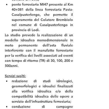
ponte ferroviario MI47 presente al Km 
40+381 della linea ferroviaria Pavia-
Casalpusterlengo, che permette il 
superamento del Colatore Brembiolo 
nel comune di Casalpusterlengo in 
provincia di Lodi.
Lo studio prevede la realizzazione di un 
modello idraulico monodimensionale in 
moto permanente dell’asta fluviale 
interferente con il manufatto ferroviario 
per la verifica dei livelli associati ad eventi 
con tempo di ritorno (TR) di 30, 100, 200 e 
500anni. 
Servizi svolti:
redazione di studi idrologici, 
geomorfologici e idraulici finalizzati 
alla verifica idraulica e/o della 
compatibilità idraulica delle opere a 
servizio dell’infrastruttura ferroviaria;
conduzione di campagne 