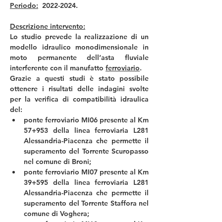
Periodo:
  2022-2024.
Descrizione intervento:
Lo studio prevede la realizzazione di un 
modello idraulico monodimensionale in 
moto permanente dell’asta fluviale 
interferente con il manufatto 
ferroviario
. 
Grazie a questi studi è stato possibile 
ottenere i risultati delle indagini svolte 
per la verifica di compatibilità idraulica 
del:
ponte ferroviario MI06 presente al Km 
57+953 della linea ferroviaria L281 
Alessandria-Piacenza che permette il 
superamento del Torrente Scuropasso 
nel comune di Broni;
ponte ferroviario MI07 presente al Km 
39+595 della linea ferroviaria L281 
Alessandria-Piacenza che permette il 
superamento del Torrente Staffora nel 
comune di Voghera;