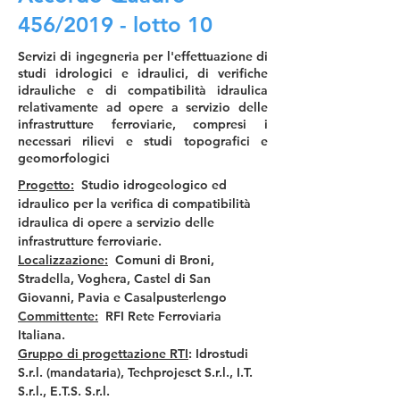
456/2019 - lotto 10
Servizi di ingegneria per l'effettuazione di
studi idrologici e idraulici, di verifiche
idrauliche e di compatibilità idraulica
relativamente ad opere a servizio delle
infrastrutture ferroviarie, compresi i
necessari rilievi e studi topografici e
geomorfologici
Progetto:
  Studio idrogeologico ed 
idraulico per la verifica di compatibilità 
idraulica di opere a servizio delle 
infrastrutture ferroviarie.
Localizzazione:
  Comuni di Broni, 
Stradella, Voghera, Castel di San 
Giovanni, Pavia e Casalpusterlengo
Committente:
  RFI Rete Ferroviaria 
Italiana.
Gruppo di progettazione RTI
: Idrostudi 
S.r.l. (mandataria), Techprojesct S.r.l., I.T. 
S.r.l., E.T.S. S.r.l.