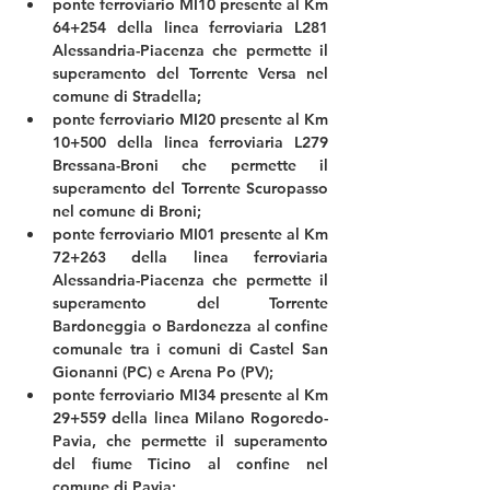
ponte ferroviario MI10 presente al Km 
64+254 della linea ferroviaria L281 
Alessandria-Piacenza che permette il 
superamento del Torrente Versa nel 
comune di Stradella;
ponte ferroviario MI20 presente al Km 
10+500 della linea ferroviaria L279 
Bressana-Broni che permette il 
superamento del Torrente Scuropasso 
nel comune di Broni;
ponte ferroviario MI01 presente al Km 
72+263 della linea ferroviaria 
Alessandria-Piacenza che permette il 
superamento del Torrente 
Bardoneggia o Bardonezza al confine 
comunale tra i comuni di Castel San 
Gionanni (PC) e Arena Po (PV);
ponte ferroviario MI34 presente al Km 
29+559 della linea Milano Rogoredo-
Pavia, che permette il superamento 
del fiume Ticino al confine nel 
comune di Pavia;