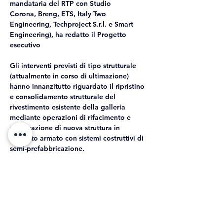
mandataria del RTP con Studio 
Corona, 
Breng
, 
ETS
, Italy Two 
Engineering, 
Techproject S.r.l.
 e Smart 
Engineering), ha redatto il Progetto 
esecutivo 
Gli interventi previsti di tipo strutturale 
(attualmente in corso di ultimazione) 
hanno innanzitutto riguardato il ripristino 
e consolidamento strutturale del 
rivestimento esistente della galleria 
mediante operazioni di rifacimento e 
realizzazione di nuova struttura in 
cemento armato con sistemi costruttivi di 
semi-prefabbricazione.
Gli interventi impiantistici prevedono 
invece il rifacimento degli impianti di 
illuminazione, rivelazione incendi, TVCC, 
Trasmissione Radio, Trasmissione dati 
PMV, SOS e segnaletica di sicurezza.