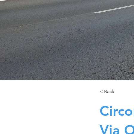
< Back
Circo
Via O