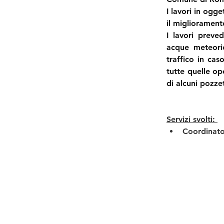
I lavori in ogg
il migliorament
I lavori preve
acque meteoric
traffico in cas
tutte quelle op
di alcuni pozzett
Servizi svolti: 
Coordinator