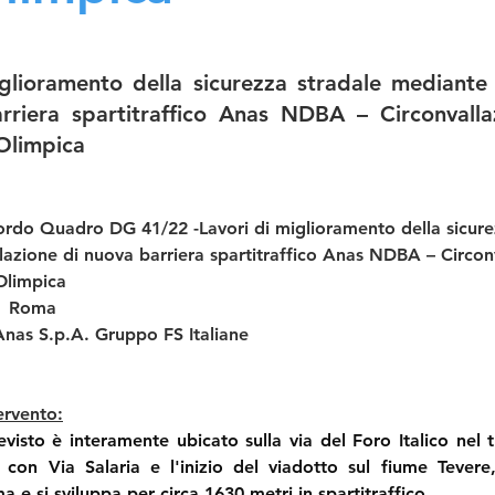
glioramento della sicurezza stradale mediante 
rriera spartitraffico Anas NDBA – Circonvalla
Olimpica
ordo Quadro DG 41/22 -Lavori di miglioramento della sicure
lazione di nuova barriera spartitraffico Anas NDBA – Circon
Olimpica
  Roma
Anas S.p.A. Gruppo FS Italiane
ervento:
evisto è interamente ubicato sulla via del Foro Italico nel 
 con Via Salaria e l'inizio del viadotto sul fiume Tevere, 
e si sviluppa per circa 1630 metri in spartitraffico.