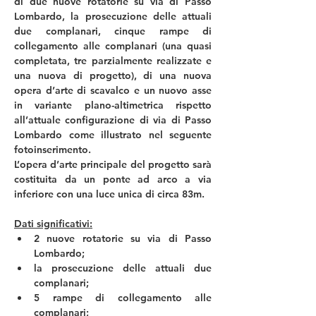
di due nuove rotatorie su via di Passo 
Lombardo, la prosecuzione delle attuali 
due complanari, cinque rampe di 
collegamento alle complanari (una quasi 
completata, tre parzialmente realizzate e 
una nuova di progetto), di una nuova 
opera d’arte di scavalco e un nuovo asse 
in variante plano-altimetrica rispetto 
all’attuale configurazione di via di Passo 
Lombardo come illustrato nel seguente 
fotoinserimento.
L’opera d’arte principale del progetto sarà 
costituita da un ponte ad arco a via 
inferiore con una luce unica di circa 83m. 
Dati significativi:
2 nuove rotatorie su via di Passo 
Lombardo;
la prosecuzione delle attuali due 
complanari;
5 rampe di collegamento alle 
complanari;